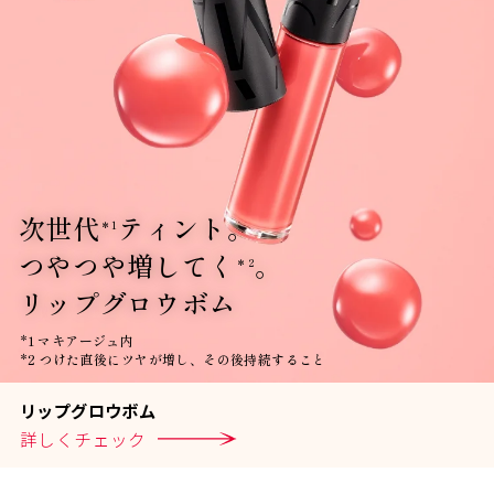
次世代
ティント。
＊1
つやつや増してく
。
＊2
リップグロウボム
*1 マキアージュ内
*2 つけた直後にツヤが増し、その後持続すること
リ
ッ
プ
グ
ロ
ウ
ボ
ム
詳
し
く
チ
ェ
ッ
ク