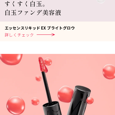
すくすく白玉。
白玉ファンデ美容液
エ
ッ
セ
ン
ス
リ
キ
ッ
ド
E
X
ブ
ラ
イ
ト
グ
ロ
ウ
詳
し
く
チ
ェ
ッ
ク