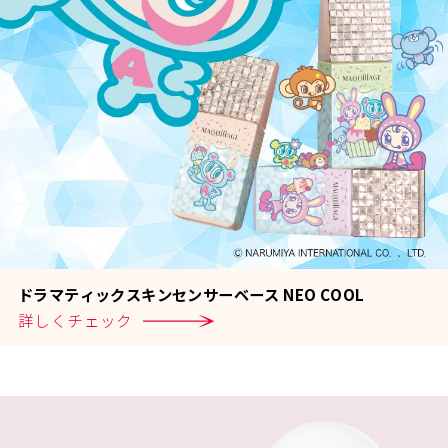
ド
ラ
マ
テ
ィ
ッ
ク
ス
キ
ン
セ
ン
サ
ー
ベ
ー
ス
N
E
O
C
O
O
L
詳
し
く
チ
ェ
ッ
ク