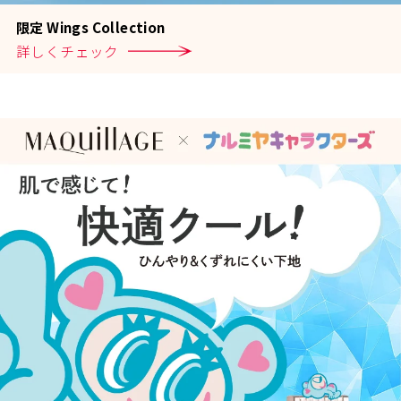
限
定
W
i
n
g
s
C
o
l
l
e
c
t
i
o
n
詳
し
く
チ
ェ
ッ
ク