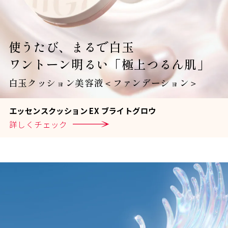
使うたび、まるで白玉
ワントーン明るい「極上つるん肌」
白玉クッション美容液＜ファンデーション＞
エ
ッ
セ
ン
ス
ク
ッ
シ
ョ
ン
E
X
ブ
ラ
イ
ト
グ
ロ
ウ
詳
し
く
チ
ェ
ッ
ク